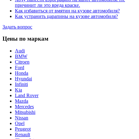
причинит ли это вреда краске.
Как избавиться от вмятин на кузове автомобиля?
Как устранить царапины на кузове автомобиля?
Задать вопрос
Цены по маркам
Audi
BMW
Citroen
Ford
Honda
Hyundai
Infiniti
Kia
Land Rover
Mazda
Mercedes
Mitsubishi
Nissan
Opel
Peugeot
Renault