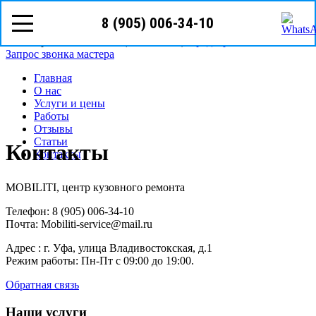
8 (905) 006-34-10
8 (905)
006-34-10
г. Уфа ул. Владивостокская, д.1
Режим работы: с Пн-Пт (09
00
- 19
00
)
Предварительная запись
Запрос звонка мастера
Главная
О нас
Услуги и цены
Работы
Отзывы
Статьи
Контакты
Контакты
MOBILITI, центр кузовного ремонта
Телефон: 8 (905) 006-34-10
Почта: Mobiliti-service@mail.ru
Адрес : г. Уфа, улица Владивостокская, д.1
Режим работы: Пн-Пт с 09:00 до 19:00.
Обратная связь
Наши услуги