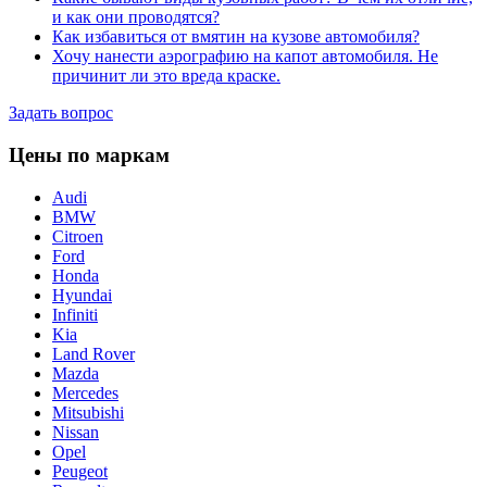
и как они проводятся?
Как избавиться от вмятин на кузове автомобиля?
Хочу нанести аэрографию на капот автомобиля. Не
причинит ли это вреда краске.
Задать вопрос
Цены по маркам
Audi
BMW
Citroen
Ford
Honda
Hyundai
Infiniti
Kia
Land Rover
Mazda
Mercedes
Mitsubishi
Nissan
Opel
Peugeot