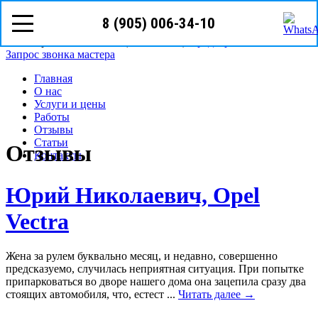
8 (905) 006-34-10
8 (905)
006-34-10
г. Уфа ул. Владивостокская, д.1
Режим работы: с Пн-Пт (09
00
- 19
00
)
Предварительная запись
Запрос звонка мастера
Главная
О нас
Услуги и цены
Работы
Отзывы
Статьи
Отзывы
Контакты
Юрий Николаевич, Opel
Vectra
Жена за рулем буквально месяц, и недавно, совершенно
предсказуемо, случилась неприятная ситуация. При попытке
припарковаться во дворе нашего дома она зацепила сразу два
стоящих автомобиля, что, естест ...
Читать далее →