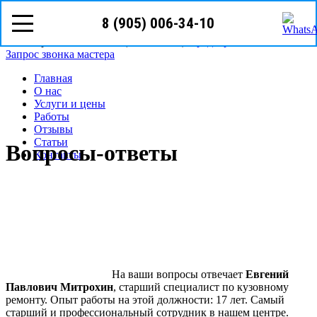
8 (905) 006-34-10
8 (905)
006-34-10
г. Уфа ул. Владивостокская, д.1
Режим работы: с Пн-Пт (09
00
- 19
00
)
Предварительная запись
Запрос звонка мастера
Главная
О нас
Услуги и цены
Работы
Отзывы
Статьи
Вопросы-ответы
Контакты
На ваши вопросы отвечает
Евгений
Павлович Митрохин
, старший специалист по кузовному
ремонту. Опыт работы на этой должности: 17 лет. Самый
старший и профессиональный сотрудник в нашем центре.