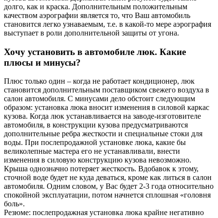
долго, как и краска. Дополнительным положительным
качеством аэрографии является то, что Ваш автомобиль
становится легко узнаваемым, т.е. в какой-то мере аэрография
выступает в роли дополнительной защиты от угона.
Хочу установить в автомобиле люк. Какие
плюсы и минусы?
Плюс только один – когда не работает кондиционер, люк
становится дополнительным поставщиком свежего воздуха в
салон автомобиля. С минусами дело обстоит следующим
образом: установка люка вносит изменения в силовой каркас
кузова. Когда люк устанавливается на заводе-изготовителе
автомобиля, в конструкции кузова предусматриваются
дополнительные ребра жесткости и специальные стоки для
воды. При послепродажной установке люка, какие бы
великолепные мастера его не устанавливали, внести
изменения в силовую конструкцию кузова невозможно.
Крыша однозначно потеряет жесткость. Вдобавок к этому,
сточной воде будет не куда деваться, кроме как литься в салон
автомобиля. Одним словом, у Вас будет 2-3 года относительно
спокойной эксплуатации, потом начнется сплошная «головня
боль».
Резюме: послепродажная установка люка крайне негативно