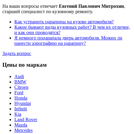
На ваши вопросы отвечает
Евгений Павлович Митрохин
,
старший специалист по кузовному ремонту.
Как устранить царапины на кузове автомобиля?
Какие бывают виды кузовных работ? В чем их отличие,
и как они проводятся?
Я немного поцарапала дверь автомобиля. Можно ли
нанести аэрографию на царапину?
Задать вопрос
Цены по маркам
Audi
BMW
Citroen
Ford
Honda
Hyundai
Infiniti
Kia
Land Rover
Mazda
Mercedes