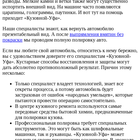
разводы. Мелкие камни и ветки также могут существенно
испортить внешний вид. На машине часто появляются
царапины, голограммы, паутинки. И вот тут на помощь
приходит «Кузовной-Уфа».
Наши специалисты знают, как вернуть автомобилю
презентабельный вид. А после
выпрямления вмятин без
покраски
мы проводим полную полировку авто.
Если вы любите свой автомобиль, относитесь к нему бережно,
вы с удовольствием доверите его специалистам «Кузовной-
Уфа». Кустарные способы восстановления и защиты могут
дать абсолютно противоположный результат. Причин этому
несколько:
Только специалист владеет технологией, знает все
секреты процесса, а потому автомобиль будет
застрахован от ошибок «народных умельцев», которые
пытаются провести операцию самостоятельно.
В центре кузовного ремонта используются самые
передовые средства бытовой химии, предназначенные
для полировки кузова.
Профессиональная полировка требует специальных
инструментов. Это могут быть как шлифовальные
машинки, так и рукавицы. «Кузовной-Уфа» может
гордиться своим техническим оснащением. В арсенале