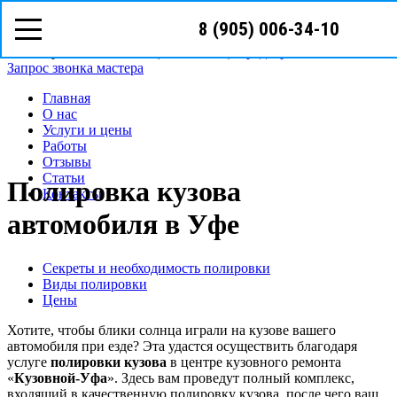
8 (905) 006-34-10
8 (905)
006-34-10
г. Уфа ул. Владивостокская, д.1
Режим работы: с Пн-Пт (09
00
- 19
00
)
Предварительная запись
Запрос звонка мастера
Главная
О нас
Услуги и цены
Работы
Отзывы
Статьи
Полировка кузова
Контакты
автомобиля в Уфе
Секреты и необходимость полировки
Виды полировки
Цены
Хотите, чтобы блики солнца играли на кузове вашего
автомобиля при езде? Эта удастся осуществить благодаря
услуге
полировки кузова
в центре кузовного ремонта
«
Кузовной-Уфа
». Здесь вам проведут полный комплекс,
входящий в качественную полировку кузова, после чего ваш