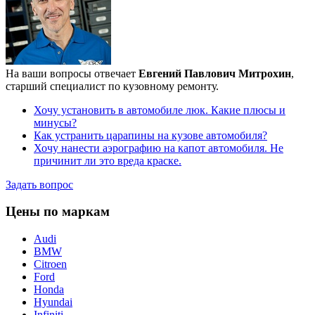
На ваши вопросы отвечает
Евгений Павлович Митрохин
,
старший специалист по кузовному ремонту.
Хочу установить в автомобиле люк. Какие плюсы и
минусы?
Как устранить царапины на кузове автомобиля?
Хочу нанести аэрографию на капот автомобиля. Не
причинит ли это вреда краске.
Задать вопрос
Цены по маркам
Audi
BMW
Citroen
Ford
Honda
Hyundai
Infiniti