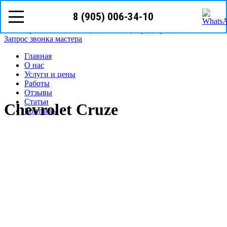
8 (905) 006-34-10
8 (905)
006-34-10
г. Уфа ул. Владивостокская, д.1
Режим работы: с Пн-Пт (09
00
- 19
00
)
Предварительная запись
Запрос звонка мастера
Главная
О нас
Услуги и цены
Работы
Отзывы
Статьи
Chevrolet Cruze
Контакты