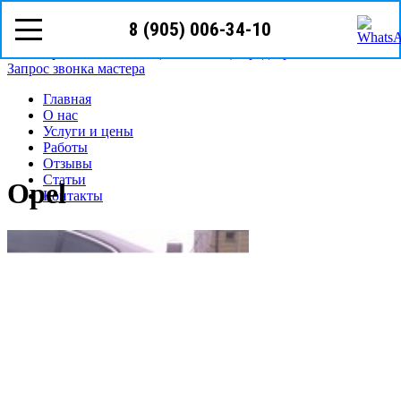
8 (905) 006-34-10
8 (905)
006-34-10
г. Уфа ул. Владивостокская, д.1
Режим работы: с Пн-Пт (09
00
- 19
00
)
Предварительная запись
Запрос звонка мастера
Главная
О нас
Услуги и цены
Работы
Отзывы
Статьи
Opel
Контакты